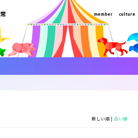
member
culture
新しい順 |
古い順