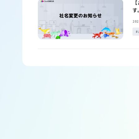
【
す
202